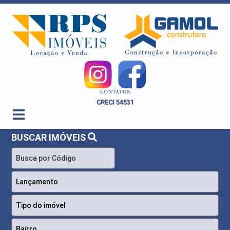
RPS Imóveis - Imobiliária em Ribeirão Preto - Grupo RPS - Gamol Construtora
CRECI 54531
BUSCAR IMÓVEIS