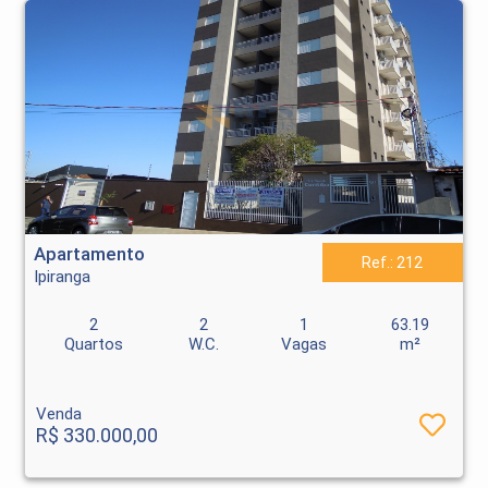
Apartamento - Ipiranga - Ribeirão Preto
Apartamento
Ref.: 212
Ipiranga
2
2
1
63.19
Quartos
W.C.
Vagas
m²
Venda
R$ 330.000,00